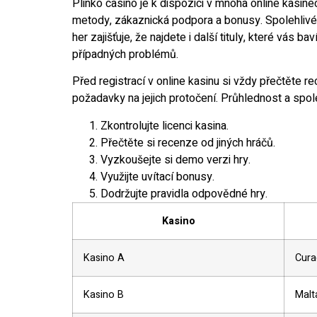
Plinko casino je k dispozici v mnoha online kasinec
metody, zákaznická podpora a bonusy. Spolehlivé 
her zajišťuje, že najdete i další tituly, které vás
případných problémů.
Před registrací v online kasinu si vždy přečtěte r
požadavky na jejich protočení. Průhlednost a spole
Zkontrolujte licenci kasina.
Přečtěte si recenze od jiných hráčů.
Vyzkoušejte si demo verzi hry.
Využijte uvítací bonusy.
Dodržujte pravidla odpovědné hry.
Kasino
Kasino A
Cur
Kasino B
Malt