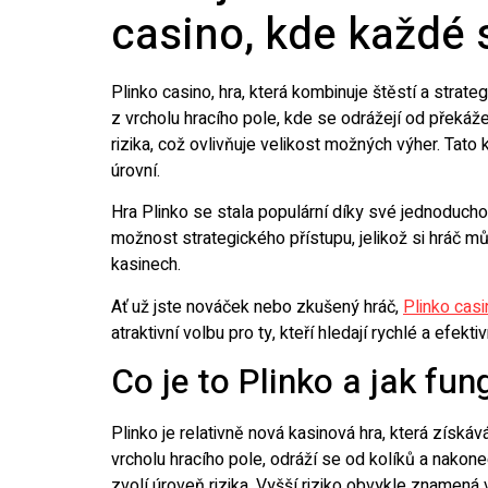
casino, kde každé 
Plinko casino, hra, která kombinuje štěstí a strate
z vrcholu hracího pole, kde se odrážejí od překáže
rizika, což ovlivňuje velikost možných výher. Tato
úrovní.
Hra Plinko se stala populární díky své jednoduchos
možnost strategického přístupu, jelikož si hráč může 
kasinech.
Ať už jste nováček nebo zkušený hráč,
Plinko casi
atraktivní volbu pro ty, kteří hledají rychlé a efekt
Co je to Plinko a jak fun
Plinko je relativně nová kasinová hra, která získáv
vrcholu hracího pole, odráží se od kolíků a nakone
zvolí úroveň rizika. Vyšší riziko obvykle znamená v