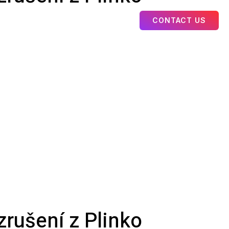
CONTACT US
PORTOFOLIO
zrušení z Plinko