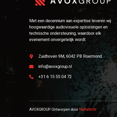
Met een decennium aan expertise leveren wij
hoogwaardige audiovisuele oplossingen en
technische ondersteuning, waardoor elk
evenement onvergetelijk wordt.
Zuidhoven 9M, 6042 PB Roermond
info@avoxgroup.nl
+31 6 15 55 04 72
Nuhatech
AVOXGROUP. Ontworpen door