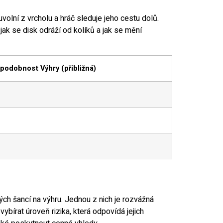
volní z vrcholu a hráč sleduje jeho cestu dolů.
ak se disk odráží od kolíků a jak se mění
podobnost Výhry (přibližná)
vých šancí na výhru. Jednou z nich je rozvážná
vybírat úroveň rizika, která odpovídá jejich