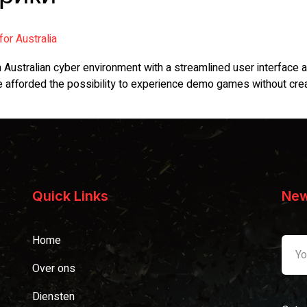
VICES
INSTALLATIE
VERHUUR
FULL SERVICE EVENTS
for Australia
Australian cyber environment with a streamlined user interface a
e afforded the possibility to experience demo games without creat
Quick Links
New
Home
Over ons
Diensten