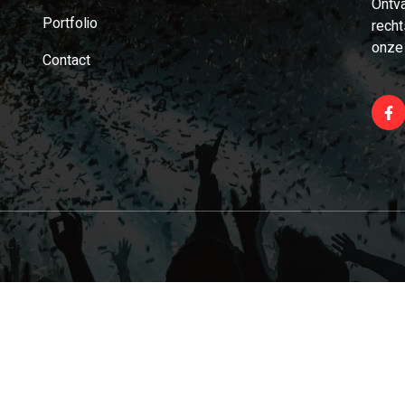
Ontva
Portfolio
recht
onze 
Contact